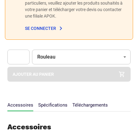
particuliers, veuillez ajouter les produits souhaités à
votre panier et télécharger votre devis ou contacter
une filiale APOK.
SE CONNECTER
Unité
(Optionnel)
Rouleau
Apok.Product.Detail.AddToCart.Quantity
(Optionnel)
AJOUTER AU PANIER
Accessoires
Spécifications
Téléchargements
Accessoires