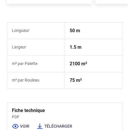
Apok.Product.Detail.AddToCart.Quantity
(Optionnel)
Apok.Product.De
50 m
Longueur
1.5 m
Largeur
2100 m²
m² par Palette
75 m²
m² par Rouleau
Fiche technique
PDF
VOIR
TÉLÉCHARGER