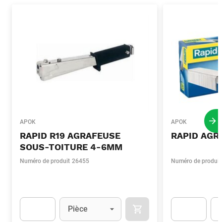
APOK
APOK
Pro
RAPID R19 AGRAFEUSE
RAPID AGR
SOUS-TOITURE 4-6MM
Numéro de produit
26455
Numéro de produit
Unité
(Optionnel)
Uni
Pièce
AJOUTER AU PANIER