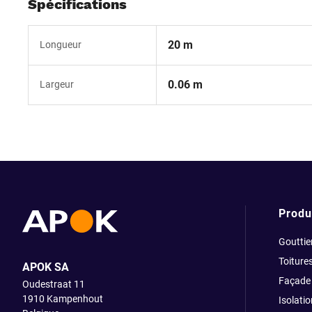
Spécifications
20 m
Longueur
0.06 m
Largeur
Produ
Gouttie
Toiture
APOK SA
Façade
Oudestraat 11
1910
Kampenhout
Isolatio