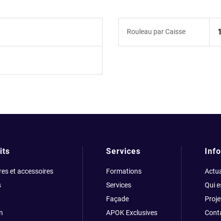
Rouleau par Caisse
its
Services
Info
res et accessoires
Formations
Actua
s
Services
Qui 
Façade
Proje
n
APOK Exclusives
Cont