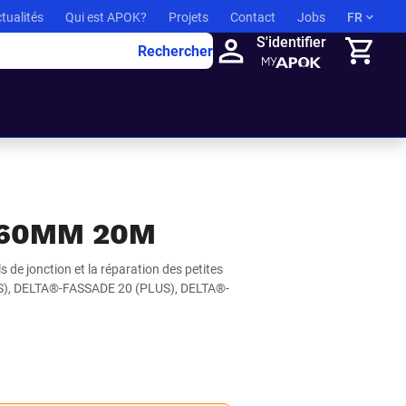
tualités
Qui est APOK?
Projets
Contact
Jobs
FR
S'identifier
Rechercher
Panier
 60MM 20M
s de jonction et la réparation des petites
S), DELTA®-FASSADE 20 (PLUS), DELTA®-