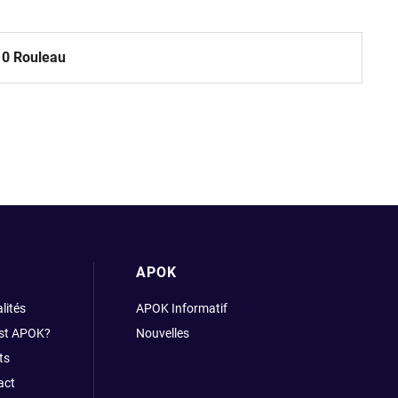
10 Rouleau
APOK
lités
APOK Informatif
est APOK?
Nouvelles
ts
act