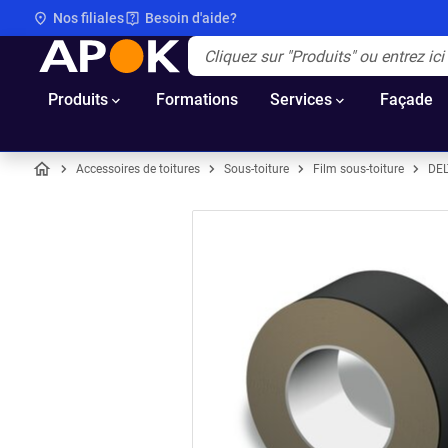
Nos filiales
Besoin d'aide?
APOK
Apok.Header.Search.Label
(Optionnel)
Produits
Formations
Services
Façade
Accessoires de toitures
Sous-toiture
Film sous-toiture
DE
Accueil