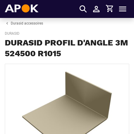
Panier
APOK
Men
S'identifier
Durasid accessoires
DURASID
DURASID PROFIL D'ANGLE 3M
524500 R1015