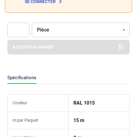
SE CONNECTER
Unité
(Optionnel)
Pièce
Apok.Product.Detail.AddToCart.Quantity
(Optionnel)
AJOUTER AU PANIER
Spécifications
RAL 1015
Couleur
15 m
m par Paquet