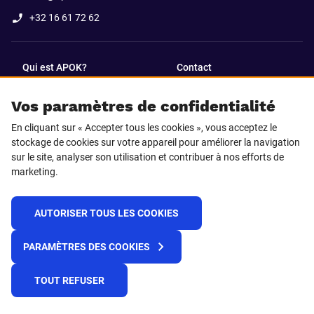
+32 16 61 72 62
Qui est APOK?
Contact
Vos paramètres de confidentialité
SUIVEZ-NOUS SUR
En cliquant sur « Accepter tous les cookies », vous acceptez le
Facebook
LinkedIn
stockage de cookies sur votre appareil pour améliorer la navigation
sur le site, analyser son utilisation et contribuer à nos efforts de
marketing.
Instagram
TikTok
AUTORISER TOUS LES COOKIES
© 2025 APOK
PARAMÈTRES DES COOKIES
Frais de livraison
Cookies
Déclaration de confidentialité
Conditions générales
Plateforme de recueil d'alertes
TOUT REFUSER
Règlement REACH