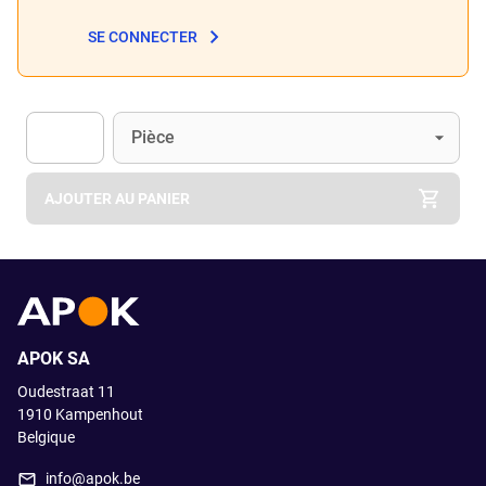
SE CONNECTER
Unité
(Optionnel)
Pièce
Apok.Product.Detail.AddToCart.Quantity
(Optionnel)
AJOUTER AU PANIER
APOK SA
Oudestraat 11
1910
Kampenhout
Belgique
info@apok.be