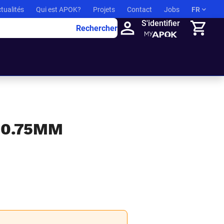
tualités
Qui est APOK?
Projets
Contact
Jobs
FR
S'identifier
Rechercher
Panier
 0.75MM