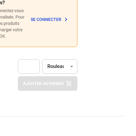
és?
nnectez-vous
nnalisés. Pour
SE CONNECTER
les produits
charger votre
POK.
Unité
(Optionnel)
Rouleau
Apok.Product.Detail.AddToCart.Quantity
(Optionnel)
AJOUTER AU PANIER