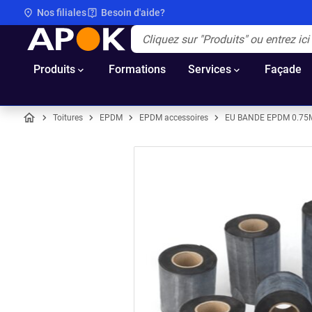
Nos filiales
Besoin d'aide?
APOK
Apok.Header.Search.Label
(Optionnel)
Produits
Formations
Services
Façade
Toitures
EPDM
EPDM accessoires
EU BANDE EPDM 0.75
Accueil