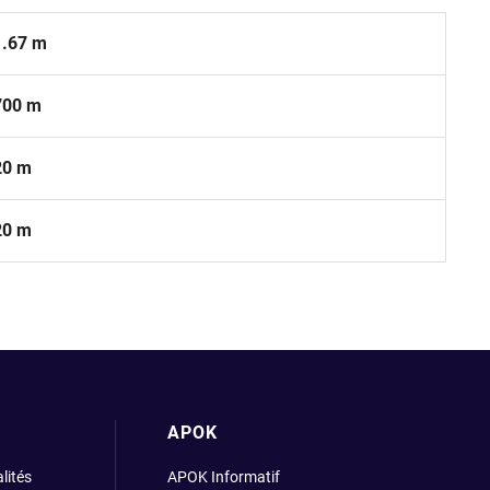
1.67 m
700 m
20 m
20 m
APOK
lités
APOK Informatif