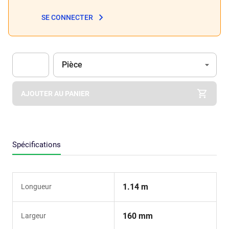
SE CONNECTER
Unité
(Optionnel)
Pièce
Apok.Product.Detail.AddToCart.Quantity
(Optionnel)
AJOUTER AU PANIER
Spécifications
1.14 m
Longueur
160 mm
Largeur