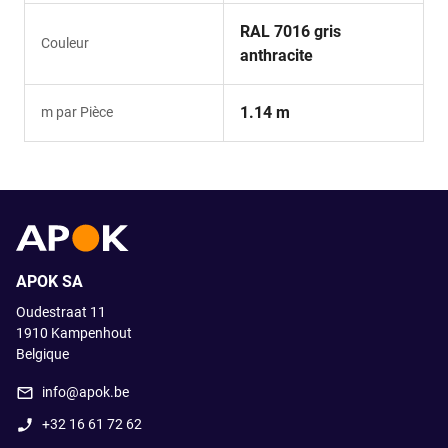
RAL 7016 gris
Couleur
anthracite
1.14 m
m par Pièce
APOK SA
Oudestraat 11
1910
Kampenhout
Belgique
info@apok.be
+32 16 61 72 62