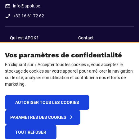
info@apok.be
+32 16 61 72 62
Qui est APOK?
Contact
Vos paramètres de confidentialité
SUIVEZ-NOUS SUR
En cliquant sur « Accepter tous les cookies », vous acceptez le
Facebook
LinkedIn
stockage de cookies sur votre appareil pour améliorer la navigation
sur le site, analyser son utilisation et contribuer à nos efforts de
marketing.
Instagram
TikTok
AUTORISER TOUS LES COOKIES
© 2025 APOK
PARAMÈTRES DES COOKIES
Frais de livraison
Cookies
Déclaration de confidentialité
Conditions générales
Plateforme de recueil d'alertes
TOUT REFUSER
Règlement REACH