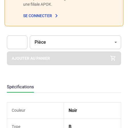
une filiale APOK.
SE CONNECTER
Unité
(Optionnel)
Pièce
Apok.Product.Detail.AddToCart.Quantity
(Optionnel)
AJOUTER AU PANIER
Spécifications
Noir
Couleur
B
Type