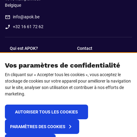
Belgique
info@apok.be
+32 16 61 72 62
Qui est APOK?
Contact
Vos paramètres de confidentialité
SUIVEZ-NOUS SUR
En cliquant sur « Accepter tous les cookies », vous acceptez le
Facebook
LinkedIn
stockage de cookies sur votre appareil pour améliorer la navigation
sur le site, analyser son utilisation et contribuer à nos efforts de
marketing.
Instagram
TikTok
AUTORISER TOUS LES COOKIES
© 2025 APOK
PARAMÈTRES DES COOKIES
Frais de livraison
Cookies
Déclaration de confidentialité