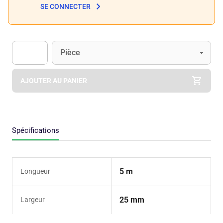
SE CONNECTER
Unité
(Optionnel)
Pièce
Apok.Product.Detail.AddToCart.Quantity
(Optionnel)
AJOUTER AU PANIER
Spécifications
5 m
Longueur
25 mm
Largeur