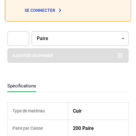
SE CONNECTER
Unité
(Optionnel)
Paire
Apok.Product.Detail.AddToCart.Quantity
(Optionnel)
AJOUTER AU PANIER
Spécifications
Cuir
Type de matériau
200 Paire
Paire par Caisse