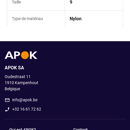
9
Taille
Nylon
Type de matériau
APOK SA
Oudestraat 11
1910
Kampenhout
Belgique
info@apok.be
+32 16 61 72 62
Qui est APOK?
Contact