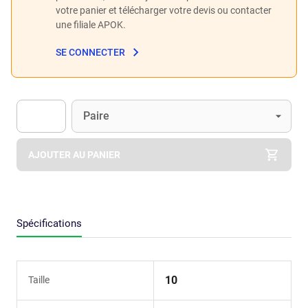
votre panier et télécharger votre devis ou contacter
une filiale APOK.
SE CONNECTER
Unité
(Optionnel)
Paire
Apok.Product.Detail.AddToCart.Quantity
(Optionnel)
AJOUTER AU PANIER
Spécifications
10
Taille