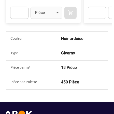
Unité
(Optionnel)
Uni
Pièce
AJOUTER AU PANIER
Apok.Product.Detail.AddToCart.Quantity
(Optionnel)
Apok.Product.De
Noir ardoise
Couleur
Giverny
Type
18 Pièce
Pièce par m²
450 Pièce
Pièce par Palette