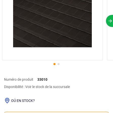
P
Numéro de produit
33010
Disponibilité : Voir le stock de la succursale
OÚ EN STOCK?