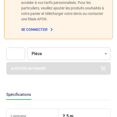
accéder à vos tarifs personnalisés. Pour les
particuliers, veuillez ajouter les produits souhaités à
votre panier et télécharger votre devis ou contacter
une filiale APOK.
SE CONNECTER
Unité
(Optionnel)
Pièce
Apok.Product.Detail.AddToCart.Quantity
(Optionnel)
AJOUTER AU PANIER
Spécifications
2.5 m
Longueur