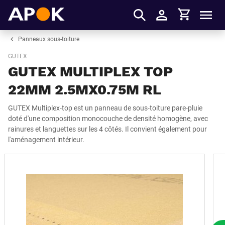
Panier
APOK
Men
S'identifier
Panneaux sous-toiture
GUTEX
GUTEX MULTIPLEX TOP
22MM 2.5MX0.75M RL
GUTEX Multiplex-top est un panneau de sous-toiture pare-pluie
doté d'une composition monocouche de densité homogène, avec
rainures et languettes sur les 4 côtés. Il convient également pour
l'aménagement intérieur.