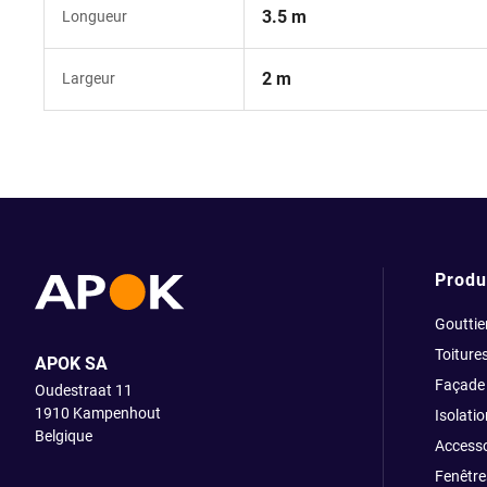
3.5 m
Longueur
2 m
Largeur
Produ
Gouttie
Toiture
APOK SA
Façade
Oudestraat 11
1910
Kampenhout
Isolatio
Belgique
Accesso
Fenêtre