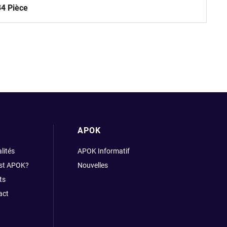
34 Pièce
APOK
lités
APOK Informatif
est APOK?
Nouvelles
ts
act