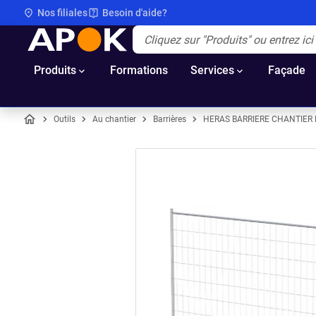
Nos filiales
Besoin d'aide?
APOK
Apok.Header.Search.Label
(Optionnel)
Produits
Formations
Services
Façade
Outils
Au chantier
Barrières
HERAS BARRIERE CHANTIER
Accueil