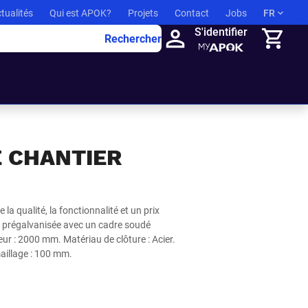
tualités
Qui est APOK?
Projets
Contact
Jobs
FR
S'identifier
Rechercher
Panier
E CHANTIER
la qualité, la fonctionnalité et un prix
n prégalvanisée avec un cadre soudé
r : 2000 mm. Matériau de clôture : Acier.
aillage : 100 mm.