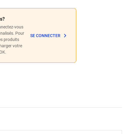
és?
nnectez-vous
nnalisés. Pour
SE CONNECTER
les produits
charger votre
POK.