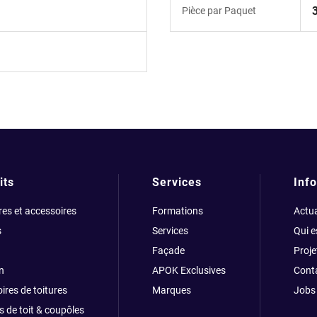
Pièce par Paquet
its
Services
Info
res et accessoires
Formations
Actua
s
Services
Qui 
Façade
Proje
n
APOK Exclusives
Cont
ires de toitures
Marques
Jobs
s de toit & coupôles