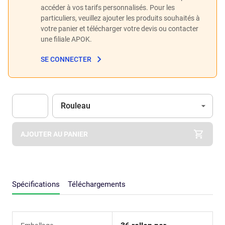
accéder à vos tarifs personnalisés. Pour les
particuliers, veuillez ajouter les produits souhaités à
votre panier et télécharger votre devis ou contacter
une filiale APOK.
SE CONNECTER
Unité
(Optionnel)
Rouleau
Apok.Product.Detail.AddToCart.Quantity
(Optionnel)
AJOUTER AU PANIER
Spécifications
Téléchargements