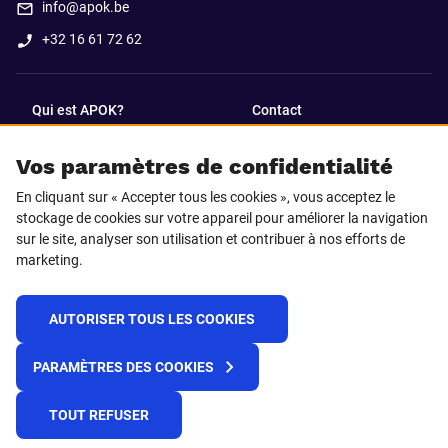
info@apok.be
+32 16 61 72 62
Qui est APOK?
Contact
Vos paramètres de confidentialité
SUIVEZ-NOUS SUR
En cliquant sur « Accepter tous les cookies », vous acceptez le
Facebook
LinkedIn
stockage de cookies sur votre appareil pour améliorer la navigation
sur le site, analyser son utilisation et contribuer à nos efforts de
marketing.
Instagram
TikTok
AUTORISER TOUS LES COOKIES
© 2025 APOK
PARAMÈTRES DES COOKIES
Frais de livraison
Cookies
Déclaration de confidentialité
Conditions générales
Plateforme de recueil d'alertes
TOUT REFUSER
Règlement REACH