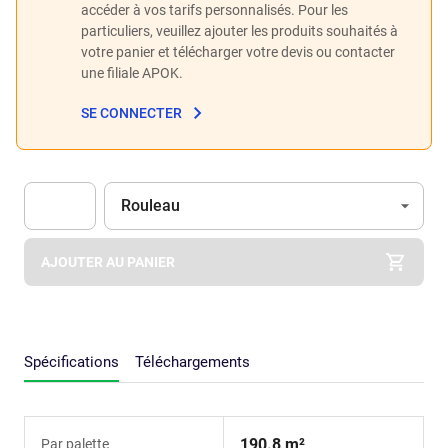
accéder à vos tarifs personnalisés. Pour les
particuliers, veuillez ajouter les produits souhaités à
votre panier et télécharger votre devis ou contacter
une filiale APOK.
SE CONNECTER
Unité
(Optionnel)
Rouleau
Apok.Product.Detail.AddToCart.Quantity
(Optionnel)
AJOUTER AU PANIER
Spécifications
Téléchargements
190.8 m²
Par palette