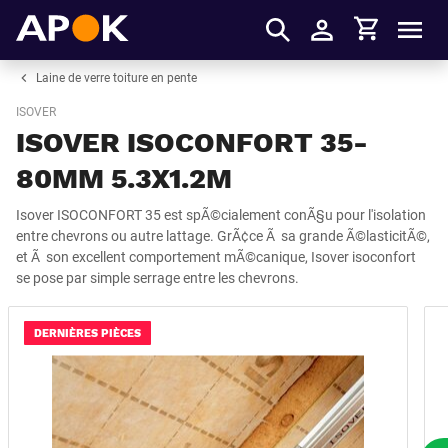
Panier
APOK
Men
S'identifier
Laine de verre toiture en pente
ISOVER
ISOVER ISOCONFORT 35-
80MM 5.3X1.2M
Isover ISOCONFORT 35 est spÃ©cialement conÃ§u pour l'isolation
entre chevrons ou autre lattage. GrÃ¢ce Ã sa grande Ã©lasticitÃ©,
et Ã son excellent comportement mÃ©canique, Isover isoconfort
se pose par simple serrage entre les chevrons.
DERNIÈRES PIÈCES