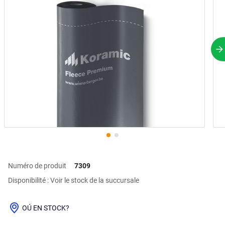
P
Numéro de produit
7309
Disponibilité : Voir le stock de la succursale
OÚ EN STOCK?