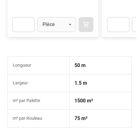
Unité
(Optionnel)
Uni
Pièce
AJOUTER AU PANIER
Apok.Product.Detail.AddToCart.Quantity
(Optionnel)
Apok.Product.De
50 m
Longueur
1.5 m
Largeur
1500 m²
m² par Palette
75 m²
m² par Rouleau