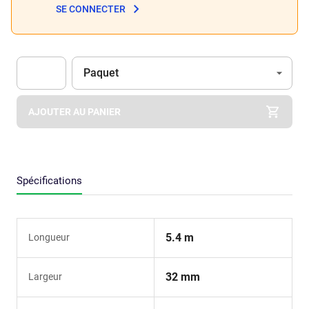
SE CONNECTER
Unité
(Optionnel)
Paquet
Apok.Product.Detail.AddToCart.Quantity
(Optionnel)
AJOUTER AU PANIER
Spécifications
5.4 m
Longueur
32 mm
Largeur