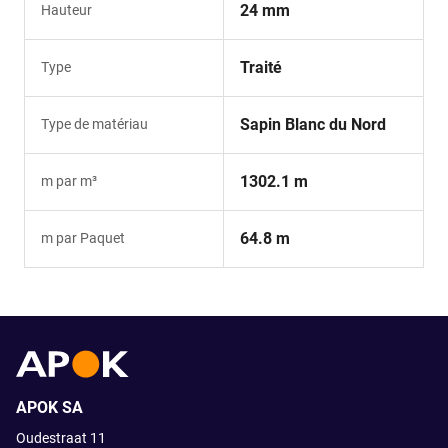
24 mm
Hauteur
Traité
Type
Sapin Blanc du Nord
Type de matériau
1302.1 m
m par m³
64.8 m
m par Paquet
APOK SA
Oudestraat 11