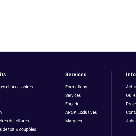
its
Services
Info
res et accessoires
Formations
Actua
s
Services
Qui 
Façade
Proje
n
APOK Exclusives
Cont
ires de toitures
Marques
Jobs
s de toit & coupôles