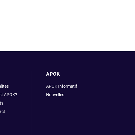
APOK
lités
APOK Informatif
est APOK?
Nouvelles
ts
act