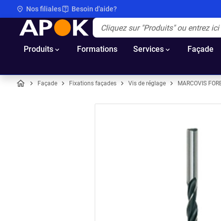
Nos filiales
Besoin d'aide?
APOK
Apok.Header.Search.Label
(Optionnel)
Produits
Formations
Services
Façade
Façade
Fixations façades
Vis de réglage
MARCOVIS FORE
Accueil