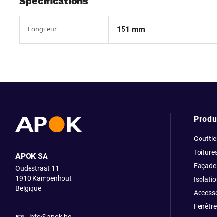
Spécifications
151 mm
Longueur
Produ
Gouttie
Toiture
APOK SA
Façade
Oudestraat 11
1910
Kampenhout
Isolatio
Belgique
Accesso
Fenêtre
info@apok.be