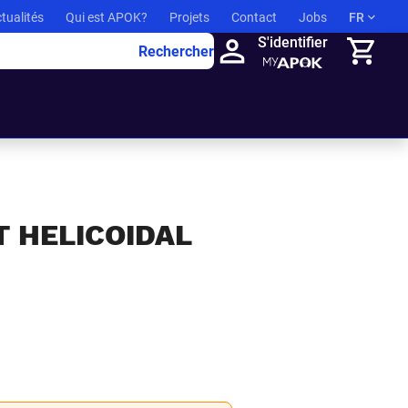
tualités
Qui est APOK?
Projets
Contact
Jobs
FR
S'identifier
Rechercher
Panier
 HELICOIDAL