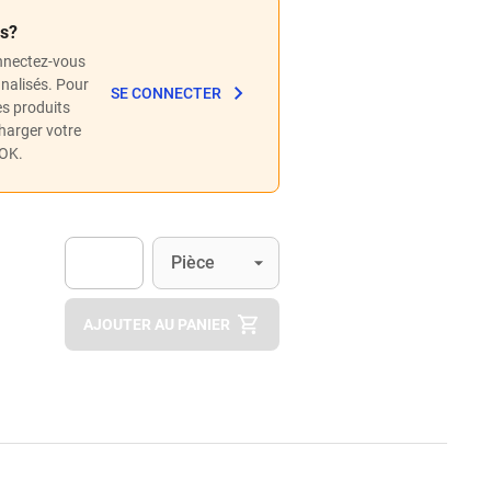
és?
nnectez-vous
nnalisés. Pour
SE CONNECTER
les produits
charger votre
POK.
Unité
(Optionnel)
Pièce
Apok.Product.Detail.AddToCart.Quantity
(Optionnel)
AJOUTER AU PANIER