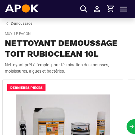
Panier
APOK
Men
S'identifier
Demoussage
MUYLLE FACON
NETTOYANT DEMOUSSAGE
TOIT RUBIOCLEAN 10L
Nettoyant prêt à l'emploi pour l'élimination des mousses,
moisissures, algues et bactéries.
DERNIÈRES PIÈCES
P