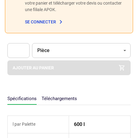
votre panier et télécharger votre devis ou contacter
une filiale APOK.
SE CONNECTER
Unité
(Optionnel)
Pièce
Apok.Product.Detail.AddToCart.Quantity
(Optionnel)
AJOUTER AU PANIER
Spécifications
Téléchargements
600 l
l par Palette