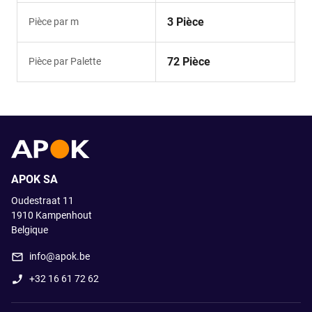
3 Pièce
Pièce par m
72 Pièce
Pièce par Palette
APOK SA
Oudestraat 11
1910
Kampenhout
Belgique
info@apok.be
+32 16 61 72 62