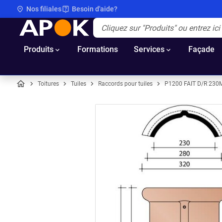
Nos filiales
Besoin d'aide?
APOK
Apok.Header.Search.Label
(Optionnel)
Produits
Formations
Services
Façade
Toitures
Tuiles
Raccords pour tuiles
P1200 FAIT D/R 23
Accueil