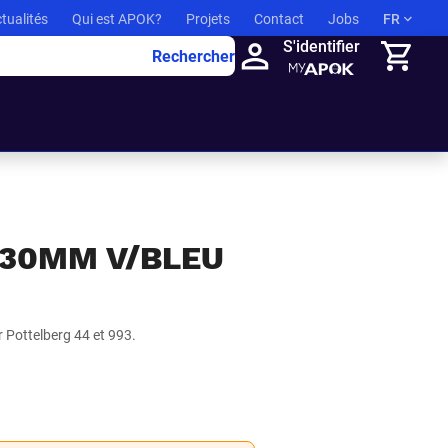
tualités
Qui est APOK?
Projets
Contact
Jobs
FR
S'identifier
Rechercher
Panier
 230MM V/BLEU
Pottelberg 44 et 993.