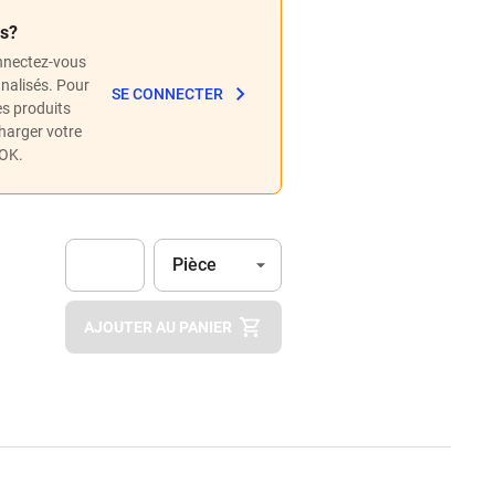
és?
nnectez-vous
nnalisés. Pour
SE CONNECTER
les produits
charger votre
POK.
Unité
(Optionnel)
Pièce
Apok.Product.Detail.AddToCart.Quantity
(Optionnel)
AJOUTER AU PANIER