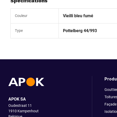
Spécifications
Vieilli bleu fumé
Couleur
Pottelberg 44/993
Type
Produ
Gouttie
Toiture
APOK SA
Façade
Oudestraat 11
1910
Kampenhout
Isolatio
Belgique