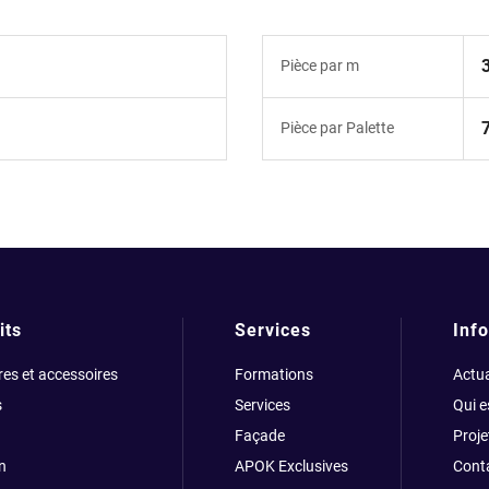
Pièce par m
Pièce par Palette
its
Services
Info
res et accessoires
Formations
Actua
s
Services
Qui 
Façade
Proje
n
APOK Exclusives
Cont