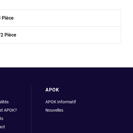
3 Pièce
72 Pièce
APOK
lités
APOK Informatif
est APOK?
Nouvelles
ts
act