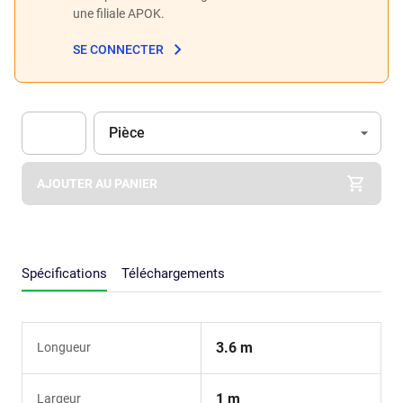
une filiale APOK.
SE CONNECTER
Unité
(Optionnel)
Pièce
Apok.Product.Detail.AddToCart.Quantity
(Optionnel)
AJOUTER AU PANIER
Spécifications
Téléchargements
3.6 m
Longueur
1 m
Largeur