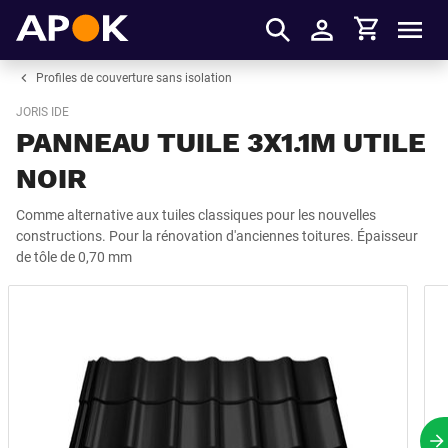
Panier
APOK
Men
S'identifier
Profiles de couverture sans isolation
JORIS IDE
PANNEAU TUILE 3X1.1M UTILE
NOIR
Comme alternative aux tuiles classiques pour les nouvelles
constructions. Pour la rénovation d'anciennes toitures. Épaisseur
de tôle de 0,70 mm