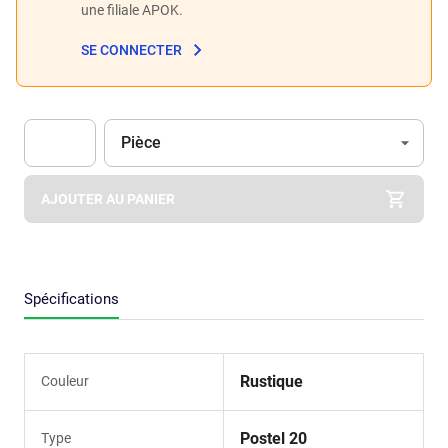
une filiale APOK.
SE CONNECTER
Unité
(Optionnel)
Pièce
Apok.Product.Detail.AddToCart.Quantity
(Optionnel)
AJOUTER AU PANIER
Spécifications
Rustique
Couleur
Postel 20
Type