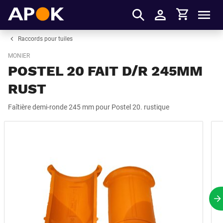
Panier
APOK
Men
S'identifier
Raccords pour tuiles
MONIER
POSTEL 20 FAIT D/R 245MM
RUST
Faîtière demi-ronde 245 mm pour Postel 20. rustique
P