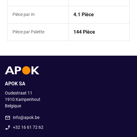
4.1 Pièce
Pièce par m
144 Pièce
Pièce par Palette
APOK SA
Oudestraat 11
1910
Kampenhout
Belgique
info@apok.be
+32 16 61 72 62