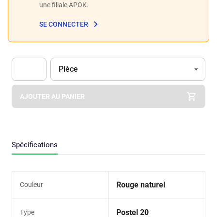
une filiale APOK.
SE CONNECTER
Unité
(Optionnel)
Pièce
Apok.Product.Detail.AddToCart.Quantity
(Optionnel)
AJOUTER AU PANIER
Spécifications
Rouge naturel
Couleur
Postel 20
Type