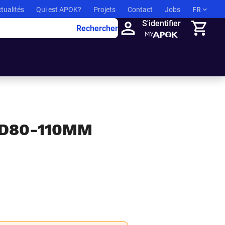
tualités
Qui est APOK?
Projets
Contact
Jobs
FR
S'identifier
Rechercher
Panier
 D80-110MM