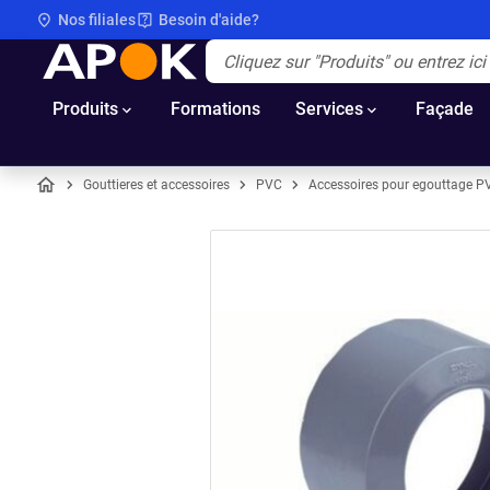
Nos filiales
Besoin d'aide?
APOK
Apok.Header.Search.Label
(Optionnel)
Produits
Formations
Services
Façade
Gouttieres et accessoires
PVC
Accessoires pour egouttage P
Accueil