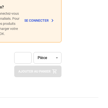
és?
nnectez-vous
nnalisés. Pour
SE CONNECTER
les produits
charger votre
POK.
Unité
(Optionnel)
Pièce
Apok.Product.Detail.AddToCart.Quantity
(Optionnel)
AJOUTER AU PANIER