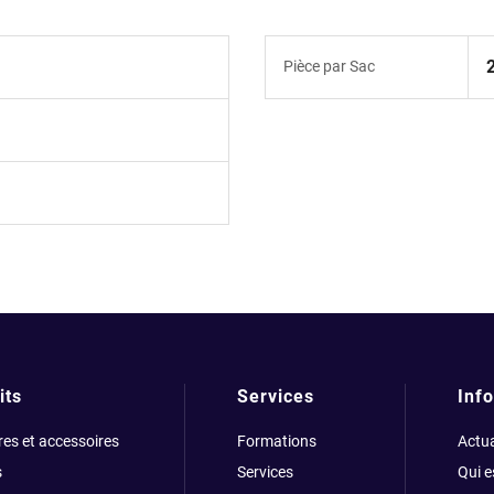
Pièce par Sac
its
Services
Info
res et accessoires
Formations
Actua
s
Services
Qui 