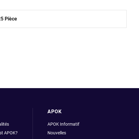
25 Pièce
APOK
lités
APOK Informatif
est APOK?
Nouvelles