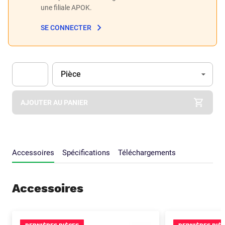
une filiale APOK.
SE CONNECTER
Unité
(Optionnel)
Pièce
Apok.Product.Detail.AddToCart.Quantity
(Optionnel)
AJOUTER AU PANIER
Accessoires
Spécifications
Téléchargements
Accessoires