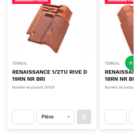
DERNIÈRES PIÈCES
DERNIÈRES PIÈ
TERREAL
TERREAL
Pro
RENAISSANCE 1/2TU RIVE D
RENAISSANC
19RN NR BRI
18RN NR BR
Numéro de produit
26939
Numéro de produit
Unité
(Optionnel)
Uni
Pièce
AJOUTER AU PANIER
Apok.Product.Detail.AddToCart.Quantity
(Optionnel)
Apok.Product.De