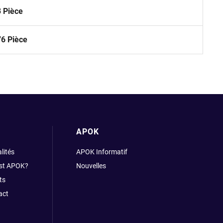
3 Pièce
76 Pièce
APOK
lités
APOK Informatif
est APOK?
Nouvelles
ts
act