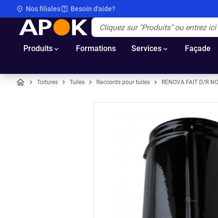
Nos filiales
Besoin d'aide?
APOK
Apok.Header.Search.Label
(Optionnel)
Produits
Formations
Services
Façade
Toitures
Tuiles
Raccords pour tuiles
RENOVA FAIT D/R NO
Accueil