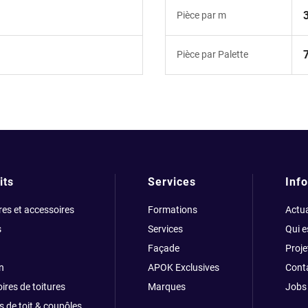
Pièce par m
Pièce par Palette
its
Services
Info
res et accessoires
Formations
Actua
s
Services
Qui 
Façade
Proje
n
APOK Exclusives
Cont
ires de toitures
Marques
Jobs
s de toit & coupôles