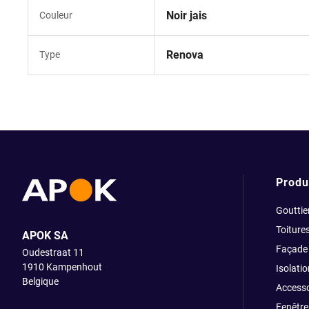
Noir jais
Couleur
Renova
Type
Produ
Gouttie
Toiture
APOK SA
Façade
Oudestraat 11
1910
Kampenhout
Isolatio
Belgique
Accesso
Fenêtre