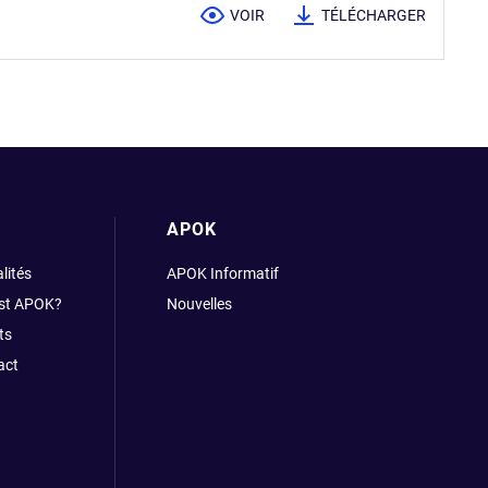
VOIR
TÉLÉCHARGER
APOK
lités
APOK Informatif
est APOK?
Nouvelles
ts
act