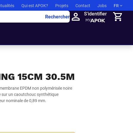
tualités
Qui est APOK?
Projets
Contact
Jobs
FR
S'identifier
Rechercher
Panier
NG 15CM 30.5M
e membrane EPDM non polymérisée noire
e sur un caoutchouc synthétique
seur nominale de 0,89 mm.