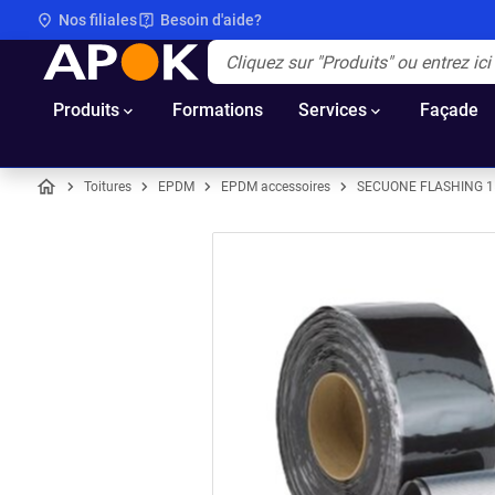
Nos filiales
Besoin d'aide?
APOK
Apok.Header.Search.Label
(Optionnel)
Produits
Formations
Services
Façade
Toitures
EPDM
EPDM accessoires
SECUONE FLASHING 1
Accueil