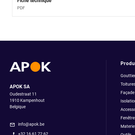
Fiche technique
PDF
Produ
Gouttie
Toiture
APOK SA
Façade
Oudestraat 11
1910
Kampenhout
Isolatio
Belgique
Accesso
Fenêtre
info@apok.be
Materiel
+32 16 61 72 62
Outils