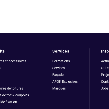
its
Services
Info
res et accessoires
Formations
Actua
s
Services
Qui 
Façade
Proje
n
APOK Exclusives
Cont
ires de toitures
Marques
Jobs
s de toit & coupôles
 de fixation