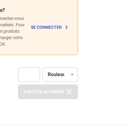
és?
nnectez-vous
nnalisés. Pour
SE CONNECTER
les produits
charger votre
POK.
Unité
(Optionnel)
Rouleau
Apok.Product.Detail.AddToCart.Quantity
(Optionnel)
AJOUTER AU PANIER