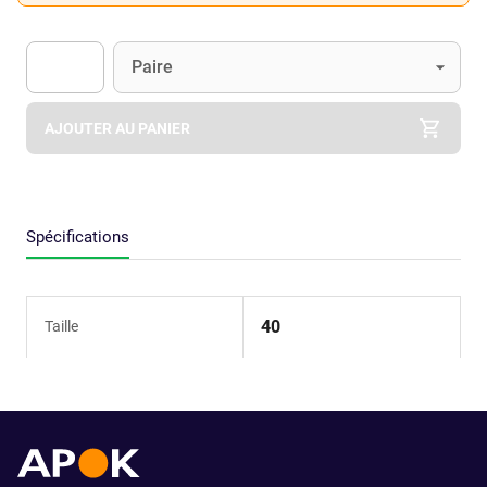
Unité
(Optionnel)
Paire
Apok.Product.Detail.AddToCart.Quantity
(Optionnel)
AJOUTER AU PANIER
Spécifications
40
Taille