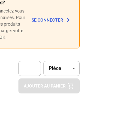
és?
nnectez-vous
nnalisés. Pour
SE CONNECTER
les produits
charger votre
POK.
Unité
(Optionnel)
Pièce
Apok.Product.Detail.AddToCart.Quantity
(Optionnel)
AJOUTER AU PANIER