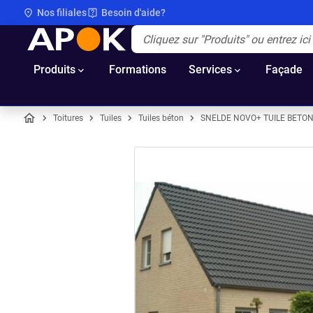
Nos filiales
Besoin d'aide?
APOK
Apok.Header.Search.Label
(Optionnel)
Produits
Formations
Services
Façade
Toitures
Tuiles
Tuiles béton
SNELDE NOVO+ TUILE BETON
Accueil