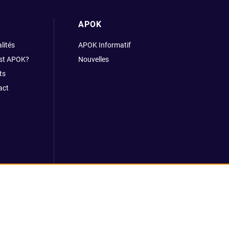
APOK
lités
APOK Informatif
est APOK?
Nouvelles
ts
act