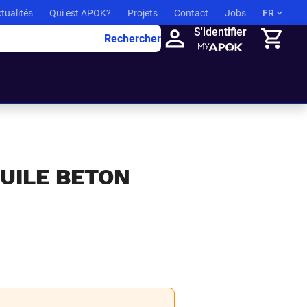
tualités
Qui est APOK?
Projets
Contact
Jobs
FR
S'identifier
Rechercher
Panier
UILE BETON