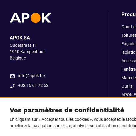
Produ
Gouttie
Toiture
APOK SA
Façade
Oudestraat 11
1910
Kampenhout
Isolatio
Belgique
Accesso
Fenêtre
info@apok.be
Materiel
+32 16 61 72 62
Outils
APOK E
Soldes
Vos paramètres de confidentialité
Go Str
En cliquant sur « Accepter tous les cookies », vous acceptez le stoc
améliorer la navigation sur le site, analyser son utilisation et contri
Suivez-nous sur