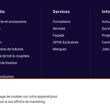
its
Services
Info
res et accessoires
Formations
Actua
s
Services
Qui 
Façade
Proje
n
APOK Exclusives
Cont
ires de toitures
Marques
Jobs
s de toit & coupôles
 de fixation
xclusives
ong
kage de cookies sur votre appareil pour
buer à nos efforts de marketing.