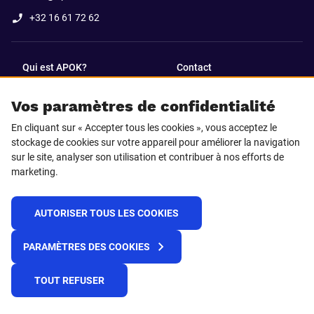
+32 16 61 72 62
Qui est APOK?
Contact
Vos paramètres de confidentialité
SUIVEZ-NOUS SUR
En cliquant sur « Accepter tous les cookies », vous acceptez le
Facebook
LinkedIn
stockage de cookies sur votre appareil pour améliorer la navigation
sur le site, analyser son utilisation et contribuer à nos efforts de
marketing.
Instagram
TikTok
AUTORISER TOUS LES COOKIES
© 2025 APOK
PARAMÈTRES DES COOKIES
Frais de livraison
Cookies
Déclaration de confidentialité
Conditions générales
Plateforme de recueil d'alertes
TOUT REFUSER
Règlement REACH