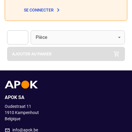
SE CONNECTER
Unité
(Optionnel)
Pièce
Apok.Product.Detail.AddToCart.Quantity
(Optionnel)
AJOUTER AU PANIER
APOK SA
Oudestraat 11
1910
Kampenhout
Belgique
info@apok.be