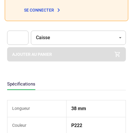
SE CONNECTER
Unité
(Optionnel)
Caisse
Apok.Product.Detail.AddToCart.Quantity
(Optionnel)
AJOUTER AU PANIER
Spécifications
38 mm
Longueur
P222
Couleur