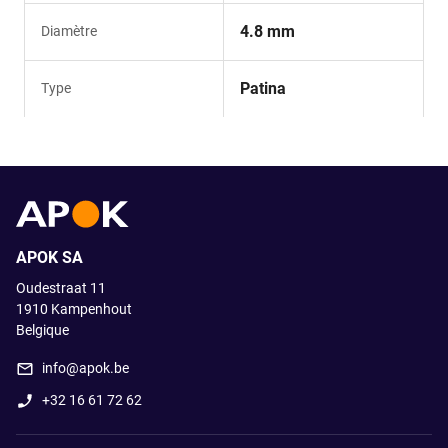
4.8 mm
Diamètre
Patina
Type
APOK SA
Oudestraat 11
1910
Kampenhout
Belgique
info@apok.be
+32 16 61 72 62