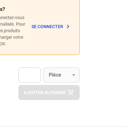
és?
nnectez-vous
nnalisés. Pour
SE CONNECTER
les produits
charger votre
POK.
Unité
(Optionnel)
Pièce
Apok.Product.Detail.AddToCart.Quantity
(Optionnel)
AJOUTER AU PANIER