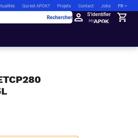
tualités
Qui est APOK?
Projets
Contact
Jobs
FR
S'identifier
Rechercher
Panier
ETCP280
5L