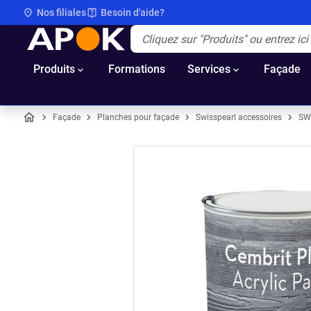
Nos filiales
Besoin d'aide?
APOK
Apok.Header.Search.Label
(Optionnel)
Produits
Formations
Services
Façade
Façade
Planches pour façade
Swisspearl accessoires
SW
Accueil