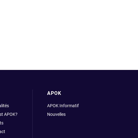
APOK
lités
APOK Informatif
est APOK?
Nouvelles
ts
act