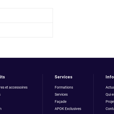
its
Services
Info
res et accessoires
Formations
Actua
s
Services
Qui 
Façade
Proje
n
APOK Exclusives
Cont