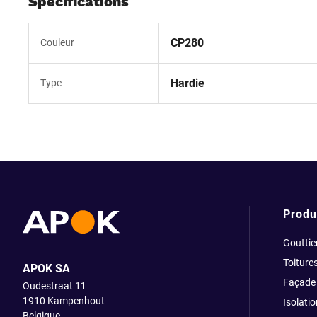
Spécifications
CP280
Couleur
Hardie
Type
Produ
Gouttie
Toiture
APOK SA
Façade
Oudestraat 11
1910
Kampenhout
Isolatio
Belgique