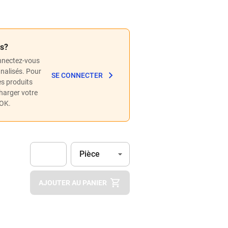
és?
nnectez-vous
nnalisés. Pour
SE CONNECTER
les produits
charger votre
POK.
Unité
(Optionnel)
Pièce
Apok.Product.Detail.AddToCart.Quantity
(Optionnel)
AJOUTER AU PANIER