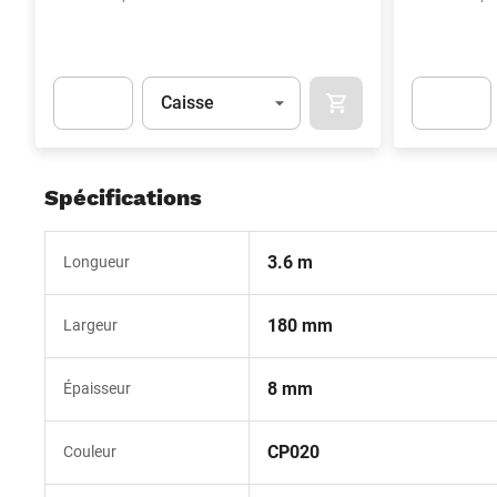
Unité
(Optionnel)
Caisse
AJOUTER AU PANIER
Apok.Product.Detail.AddToCart.Quantity
(Optionnel)
Apok.Produc
Spécifications
3.6 m
Longueur
180 mm
Largeur
8 mm
Épaisseur
CP020
Couleur