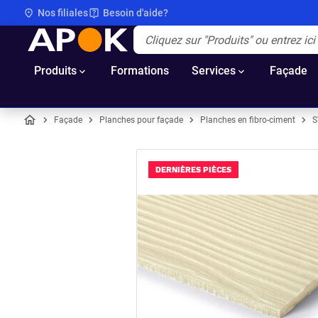
Nos filiales
Besoin d'aide?
APOK
Apok.Header.Search.Label
(Optionnel)
Produits
Formations
Services
Façade
Façade
Planches pour façade
Planches en fibro-ciment
S
Accueil
DERNIÈRES PIÈCES