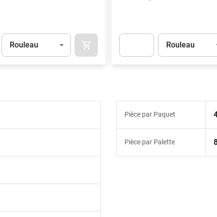
Unité
(Optionnel)
Unité
(Optionnel)
Rouleau
Rouleau
AJOUTER AU PANIER
t.Detail.AddToCart.Quantity
(Optionnel)
Apok.Product.Detail.AddToCart
Pièce par Paquet
Pièce par Palette