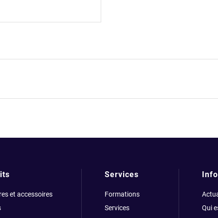
its
Services
Info
res et accessoires
Formations
Actua
s
Services
Qui 