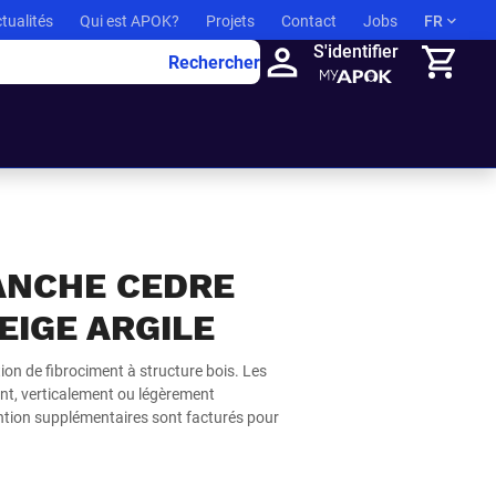
tualités
Qui est APOK?
Projets
Contact
Jobs
FR
S'identifier
Rechercher
Panier
ANCHE CEDRE
EIGE ARGILE
ion de fibrociment à structure bois. Les
nt, verticalement ou légèrement
tion supplémentaires sont facturés pour