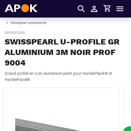
Panier
APOK
Men
S'identifier
Swisspearl accessoires
SWISSPEARL
SWISSPEARL U-PROFILE GR
ALUMINIUM 3M NOIR PROF
9004
Grand profilé en U en aluminium peint pour HardiePlank® et
HardiePanel®