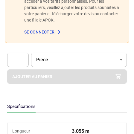
accéder à vos tarifs personnalisés. Pour les
particuliers, veuillez ajouter les produits souhaités à
votre panier et télécharger votre devis ou contacter
une filiale APOK.
SE CONNECTER
Unité
(Optionnel)
Pièce
Apok.Product.Detail.AddToCart.Quantity
(Optionnel)
AJOUTER AU PANIER
Spécifications
3.055 m
Longueur