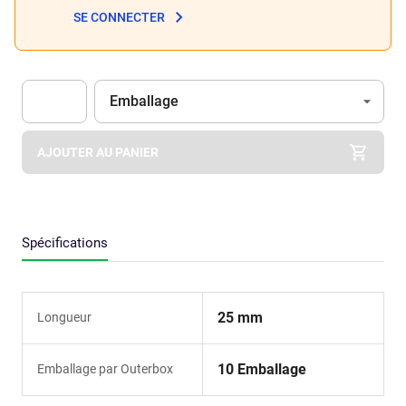
SE CONNECTER
Unité
(Optionnel)
Emballage
Apok.Product.Detail.AddToCart.Quantity
(Optionnel)
AJOUTER AU PANIER
Spécifications
25 mm
Longueur
10 Emballage
Emballage par Outerbox