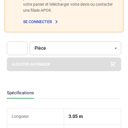
votre panier et télécharger votre devis ou contacter
une filiale APOK.
SE CONNECTER
Unité
(Optionnel)
Pièce
Apok.Product.Detail.AddToCart.Quantity
(Optionnel)
AJOUTER AU PANIER
Spécifications
3.05 m
Longueur