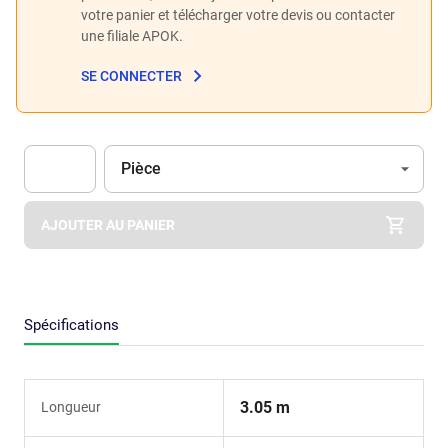
votre panier et télécharger votre devis ou contacter
une filiale APOK.
SE CONNECTER
Unité
(Optionnel)
Pièce
Apok.Product.Detail.AddToCart.Quantity
(Optionnel)
AJOUTER AU PANIER
Spécifications
3.05 m
Longueur