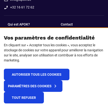
+32 16 61 72 62
Qui est APOK?
Contact
Vos paramètres de confidentialité
SUIVEZ-NOUS SUR
En cliquant sur « Accepter tous les cookies », vous acceptez le
Facebook
LinkedIn
stockage de cookies sur votre appareil pour améliorer la navigation
sur le site, analyser son utilisation et contribuer à nos efforts de
marketing.
Instagram
TikTok
AUTORISER TOUS LES COOKIES
© 2025 APOK
PARAMÈTRES DES COOKIES
Frais de livraison
Cookies
Déclaration de confidentialité
Conditions générales
Plateforme de recueil d'alertes
TOUT REFUSER
Règlement REACH