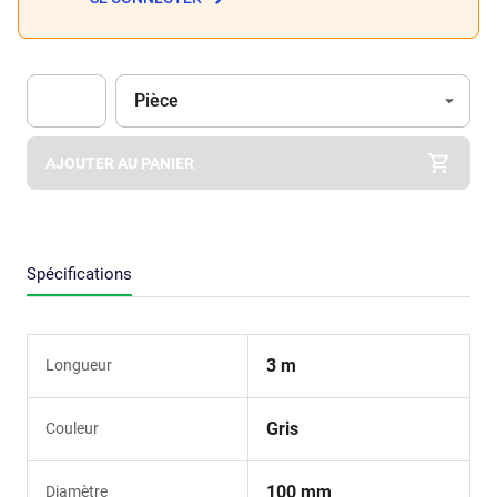
Unité
(Optionnel)
Pièce
Apok.Product.Detail.AddToCart.Quantity
(Optionnel)
AJOUTER AU PANIER
Spécifications
3 m
Longueur
Gris
Couleur
100 mm
Diamètre