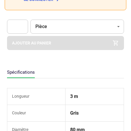
Unité
(Optionnel)
Pièce
Apok.Product.Detail.AddToCart.Quantity
(Optionnel)
AJOUTER AU PANIER
Spécifications
3 m
Longueur
Gris
Couleur
80 mm
Diamètre