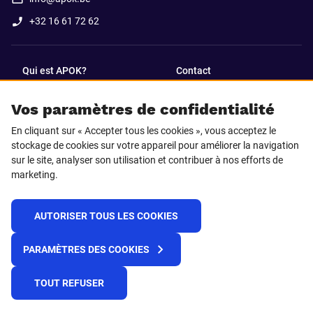
+32 16 61 72 62
Qui est APOK?
Contact
Vos paramètres de confidentialité
SUIVEZ-NOUS SUR
En cliquant sur « Accepter tous les cookies », vous acceptez le
Facebook
LinkedIn
stockage de cookies sur votre appareil pour améliorer la navigation
sur le site, analyser son utilisation et contribuer à nos efforts de
marketing.
Instagram
TikTok
AUTORISER TOUS LES COOKIES
© 2025 APOK
PARAMÈTRES DES COOKIES
Frais de livraison
Cookies
Déclaration de confidentialité
Conditions générales
Plateforme de recueil d'alertes
TOUT REFUSER
Règlement REACH