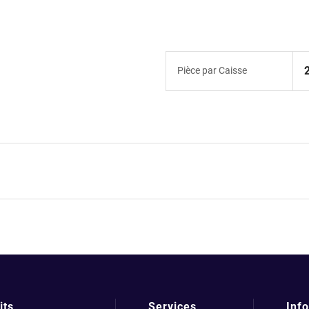
Pièce par Caisse
its
Services
Info