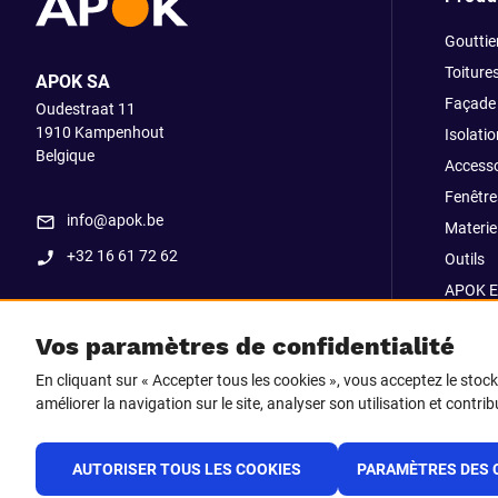
Gouttie
Toiture
APOK SA
Façade
Oudestraat 11
1910
Kampenhout
Isolatio
Belgique
Accesso
Fenêtre
info@apok.be
Materiel
+32 16 61 72 62
Outils
APOK E
Soldes
Vos paramètres de confidentialité
Go Str
En cliquant sur « Accepter tous les cookies », vous acceptez le stoc
améliorer la navigation sur le site, analyser son utilisation et contri
Suivez-nous sur
Facebook
LinkedIn
Instagram
AUTORISER TOUS LES COOKIES
PARAMÈTRES DES 
TikTok
F