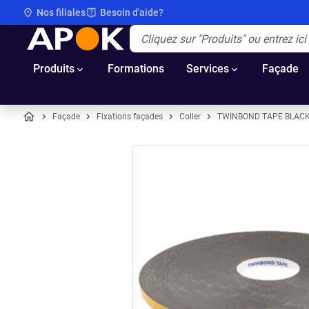
Nos filiales
Besoin d'aide?
APOK
Apok.Header.Search.Label
(Optionnel)
Produits
Formations
Services
Façade
Façade
Fixations façades
Coller
TWINBOND TAPE BLACK
Accueil