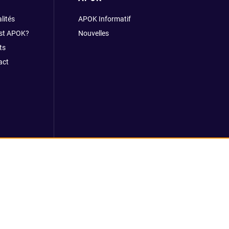
lités
APOK Informatif
est APOK?
Nouvelles
ts
act
rales
Plateforme de recueil d'alertes
Règlement REACH