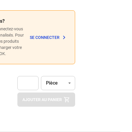
és?
nnectez-vous
nnalisés. Pour
SE CONNECTER
les produits
charger votre
POK.
Unité
(Optionnel)
Pièce
Apok.Product.Detail.AddToCart.Quantity
(Optionnel)
AJOUTER AU PANIER