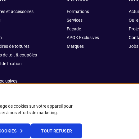
res et accessoires
Formations
Actua
s
Services
Qui 
Façade
Proje
n
APOK Exclusives
Cont
ires de toitures
Marques
Jobs
s de toit & coupôles
 de fixation
xclusives
ong
kage de cookies sur votre appareil pour
buer à nos efforts de marketing.
© 2025 APOK
COOKIES
TOUT REFUSER
rais de livraison
Cookies
Déclaration de confidentialité
Conditions géné