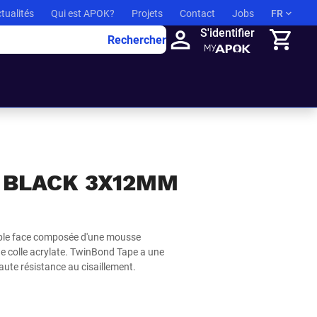
tualités
Qui est APOK?
Projets
Contact
Jobs
FR
S'identifier
Rechercher
Panier
 BLACK 3X12MM
ble face composée d'une mousse
ne colle acrylate. TwinBond Tape a une
haute résistance au cisaillement.