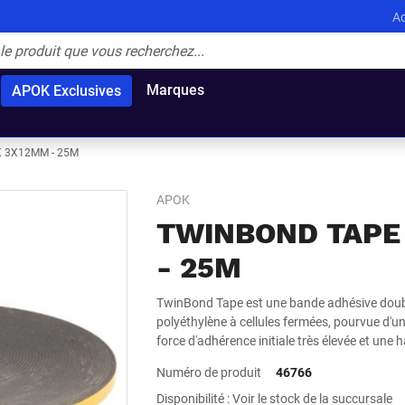
Ac
Marques
APOK Exclusives
 3X12MM - 25M
APOK
TWINBOND TAPE
- 25M
TwinBond Tape est une bande adhésive dou
polyéthylène à cellules fermées, pourvue d'u
force d'adhérence initiale très élevée et une 
Numéro de produit
46766
Disponibilité : Voir le stock de la succursale