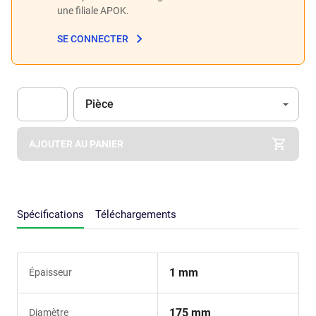
une filiale APOK.
SE CONNECTER
Unité
(Optionnel)
Pièce
Apok.Product.Detail.AddToCart.Quantity
(Optionnel)
AJOUTER AU PANIER
Spécifications
Téléchargements
1 mm
Épaisseur
175 mm
Diamètre