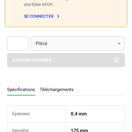
une filiale APOK.
SE CONNECTER
Unité
(Optionnel)
Pièce
Apok.Product.Detail.AddToCart.Quantity
(Optionnel)
AJOUTER AU PANIER
Spécifications
Téléchargements
0.4 mm
Épaisseur
175 mm
Diamètre