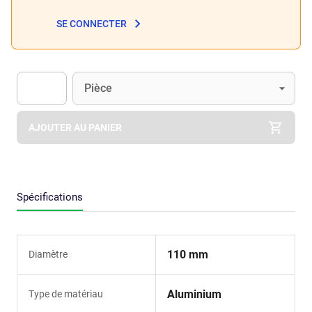
SE CONNECTER
Unité
(Optionnel)
Pièce
Apok.Product.Detail.AddToCart.Quantity
(Optionnel)
AJOUTER AU PANIER
Spécifications
110 mm
Diamètre
Aluminium
Type de matériau