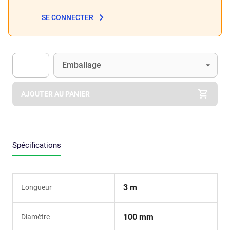
SE CONNECTER
Unité
(Optionnel)
Emballage
Apok.Product.Detail.AddToCart.Quantity
(Optionnel)
AJOUTER AU PANIER
Spécifications
3 m
Longueur
100 mm
Diamètre