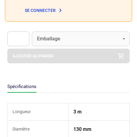
SE CONNECTER
Unité
(Optionnel)
Emballage
Apok.Product.Detail.AddToCart.Quantity
(Optionnel)
AJOUTER AU PANIER
Spécifications
3 m
Longueur
130 mm
Diamètre