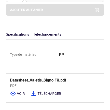
Apok.Product.Detail.AddToCart.Quantity
(Optionnel)
AJOUTER AU PANIER
Spécifications
Téléchargements
PP
Type de matériau
Datasheet_Valetis_Signo FR.pdf
PDF
VOIR
TÉLÉCHARGER